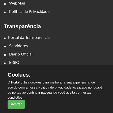
WebMail
Política de Privacidade
Transparência
Portal da Transparência
Servidores
Diário Oficial
E-SIC
Cookies.
O Portal utiliza cookies para melhorar a sua experiência, de
acordo com a nossa Politica de privacidade localizado no rodapé
do portal, ao continuar navegando você aceita com estas
condições.
2026 - Prefeitura Municipal de Cedral - MA. Todos os direitos
reservados.
Aceitar