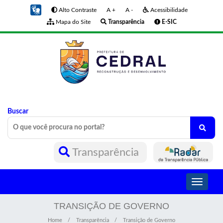
Alto Contraste
A +
A -
Acessibilidade
Mapa do Site
Transparência
E-SIC
Buscar
Transparência
Toggle
navigati
TRANSIÇÃO DE GOVERNO
Home
Transparência
Transição de Governo