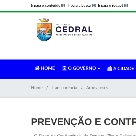
Ir para o conteúdo
1
Ir para a busca
2
Ir para o rodapé
3
HOME
O GOVERNO
A CIDADE
Home
Transparência
Arboviroses
PREVENÇÃO E CONT