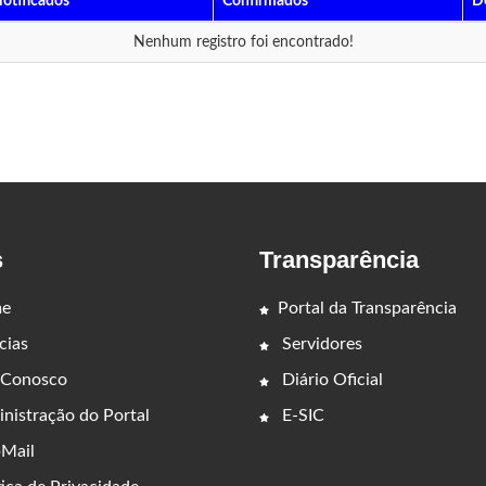
otificados
Confirmados
D
Nenhum registro foi encontrado!
s
Transparência
e
Portal da Transparência
cias
Servidores
 Conosco
Diário Oficial
nistração do Portal
E-SIC
Mail