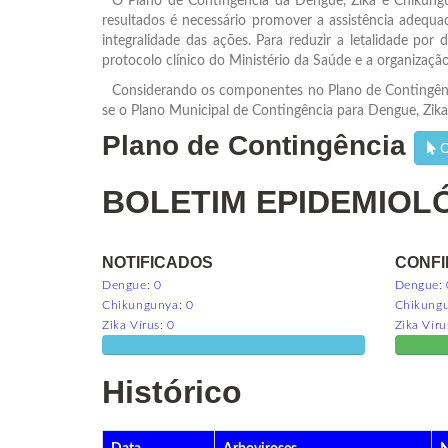
O Plano de Contingência da Dengue, Zika e Chikunguny
resultados é necessário promover a assistência adequad
integralidade das ações. Para reduzir a letalidade 
protocolo clínico do Ministério da Saúde e a organizaçã
Considerando os componentes no Plano de Contingência 
se o Plano Municipal de Contingência para Dengue, Zika
Plano de Contingência
C
BOLETIM EPIDEMIOL
NOTIFICADOS
CONF
Dengue: 0
Dengue: 
Chikungunya: 0
Chikungu
Zika Vírus: 0
Zika Víru
Notificados
Histórico