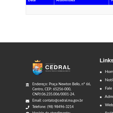
Data
Arboviroses
N
Link
Hom
Notí
Endereço: Praça Newton Bello, nº 66,
Fale
Centro, CEP: 65256-000,
CNPJ:06.235.006/0001-24.
Admi
Email: contato@cedral.ma.gov.br
Web
Telefone: (98) 98496-3214