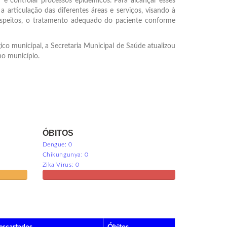
e controlar processos epidêmicos. Para alcançar esses
 articulação das diferentes áreas e serviços, visando à
uspeitos, o tratamento adequado do paciente conforme
o municipal, a Secretaria Municipal de Saúde atualizou
no município.
ÓBITOS
Dengue: 0
Chikungunya: 0
Zika Vírus: 0
Óbitos