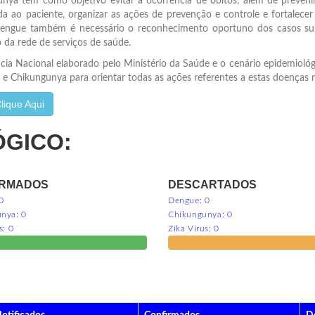
a tem como objetivo evitar a ocorrência de óbitos, além de prevenir 
a ao paciente, organizar as ações de prevenção e controle e fortalecer a
por dengue também é necessário o reconhecimento oportuno dos casos s
o da rede de serviços de saúde.
Nacional elaborado pelo Ministério da Saúde e o cenário epidemiológic
 e Chikungunya para orientar todas as ações referentes a estas doenças 
lique Aqui
ÓGICO:
IRMADOS
DESCARTADOS
0
Dengue: 0
nya: 0
Chikungunya: 0
s: 0
Zika Vírus: 0
Confirmados
Descartados