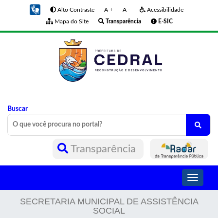
Alto Contraste
A +
A -
Acessibilidade
Mapa do Site
Transparência
E-SIC
Buscar
Transparência
Toggle
navigati
SECRETARIA MUNICIPAL DE ASSISTÊNCIA
SOCIAL