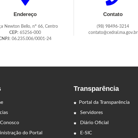
Endereço
Contato
ça Newton Bello, nº 66, Centro
(98) 98496-3214
CEP:
65256-000
contato@cedral.ma.gov.br
CNPJ:
06.235.006/0001-24
s
Transparência
e
Portal da Transparência
cias
Servidores
 Conosco
Diário Oficial
nistração do Portal
E-SIC