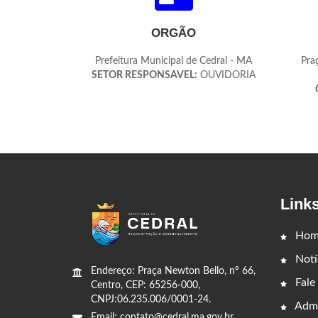
ORGÃO
Prefeitura Municipal de Cedral - MA
Pra
SETOR RESPONSAVEL:
OUVIDORIA
Link
Hom
Notí
Endereço: Praça Newton Bello, nº 66,
Fale
Centro, CEP: 65256-000,
CNPJ:06.235.006/0001-24.
Admi
Email: contato@cedral.ma.gov.br