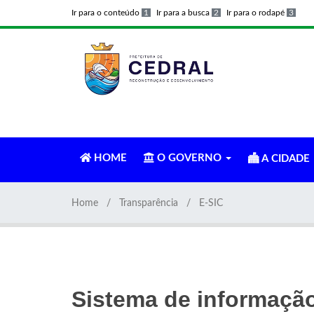
Ir para o conteúdo
1
Ir para a busca
2
Ir para o rodapé
3
HOME
O GOVERNO
A CIDADE
Home
Transparência
E-SIC
Sistema de informaçã