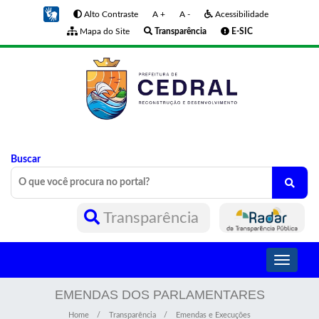
Alto Contraste
A +
A -
Acessibilidade
Mapa do Site
Transparência
E-SIC
Buscar
Transparência
Toggle
navigati
EMENDAS DOS PARLAMENTARES
Home
Transparência
Emendas e Execuções