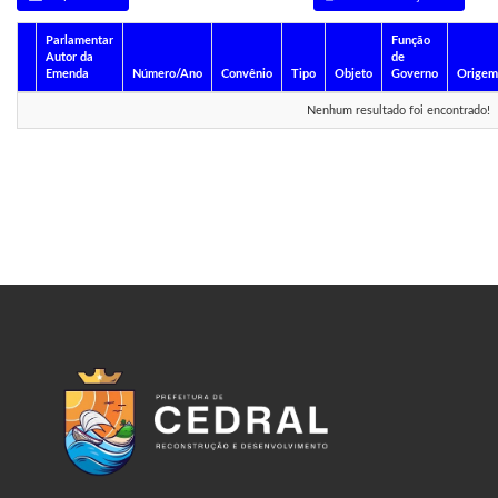
Parlamentar
Função
Autor da
de
Emenda
Número/Ano
Convênio
Tipo
Objeto
Governo
Origem
Nenhum resultado foi encontrado!