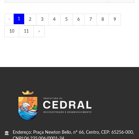
‹
1
2
3
4
5
6
7
8
9
10
11
›
Endereço: Praça Newton Bello, nº 66, Centro, CEP: 65256-000,
CNPJ:06.235.006/0001-24.