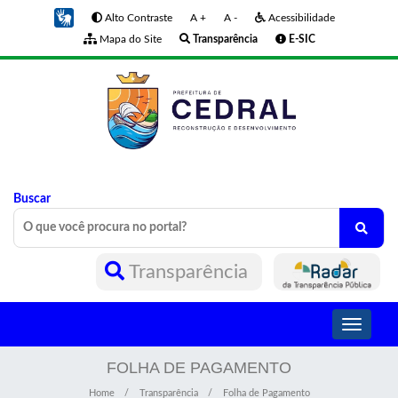
Alto Contraste
A +
A -
Acessibilidade
Mapa do Site
Transparência
E-SIC
Buscar
Transparência
Toggle
navigati
FOLHA DE PAGAMENTO
Home
Transparência
Folha de Pagamento