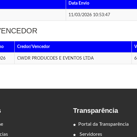
Data Envio
11/03/2026 10:53:47
 VENCEDOR
no
Credor/Vencedor
V
026
CWDR PRODUCOES E EVENTOS LTDA
6
s
Transparência
e
Portal da Transparência
cias
Servidores