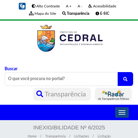
Alto Contraste
A +
A -
Acessibilidade
Mapa do Site
Transparência
E-SIC
Buscar
Transparência
Toggle
navigati
INEXIGIBILIDADE Nº 6/2025
Home
Transparência
Licitações
Licitação