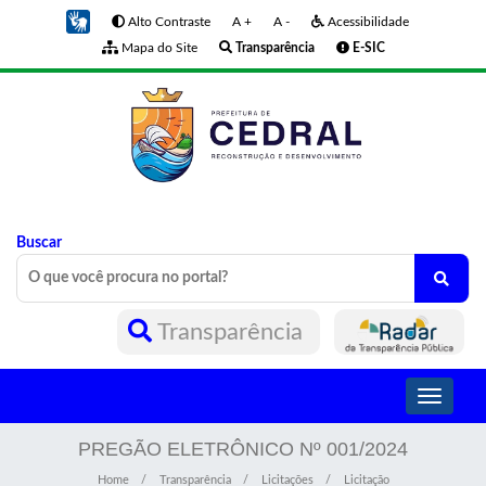
Alto Contraste
A +
A -
Acessibilidade
Mapa do Site
Transparência
E-SIC
Buscar
Transparência
Toggle
navigati
PREGÃO ELETRÔNICO Nº 001/2024
Home
Transparência
Licitações
Licitação