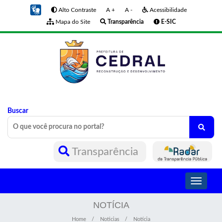
Alto Contraste
A +
A -
Acessibilidade
Mapa do Site
Transparência
E-SIC
Buscar
Transparência
Toggle
navigati
NOTÍCIA
Home
Noticias
Notícia