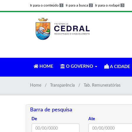
Ir para o conteúdo
1
Ir para a busca
2
Ir para o rodapé
3
HOME
O GOVERNO
A CIDADE
Home
Transparência
Tab. Remuneratórias
Barra de pesquisa
De
Ate