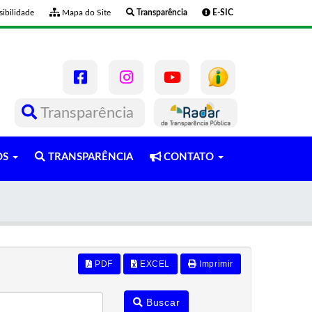
ibilidade
Mapa do Site
Transparência
E-SIC
Transparência
OS
TRANSPARÊNCIA
CONTATO
PDF
EXCEL
Imprimir
Buscar