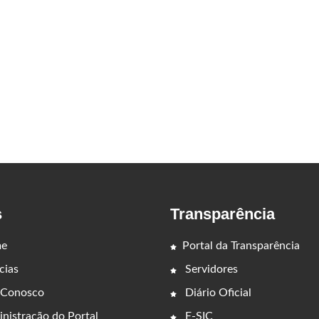
s
Transparência
e
Portal da Transparência
cias
Servidores
 Conosco
Diário Oficial
nistração do Portal
E-SIC