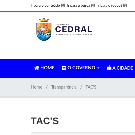
Ir para o conteúdo
1
Ir para a busca
2
Ir para o rodapé
3
HOME
O GOVERNO
A CIDADE
Home
Transparência
TAC'S
TAC'S