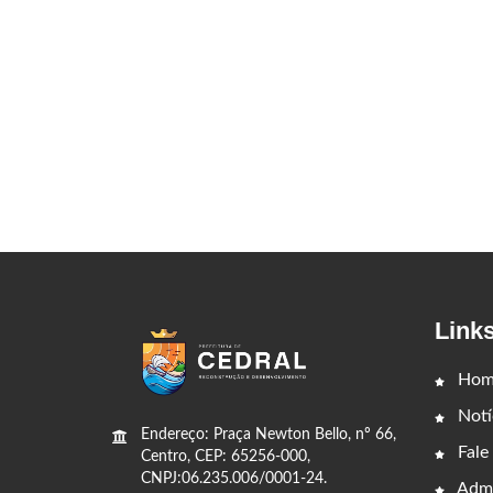
Link
Hom
Notí
Endereço: Praça Newton Bello, nº 66,
Fale
Centro, CEP: 65256-000,
CNPJ:06.235.006/0001-24.
Admi