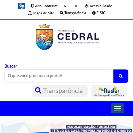
Alto Contraste
A +
A -
Acessibilidade
Mapa do Site
Transparência
E-SIC
Buscar
Transparência
Toggle
navigati