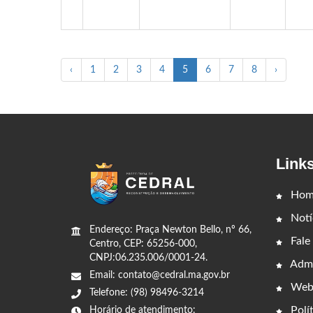
‹
1
2
3
4
5
6
7
8
›
Link
Hom
Notí
Endereço: Praça Newton Bello, nº 66,
Fale
Centro, CEP: 65256-000,
CNPJ:06.235.006/0001-24.
Admi
Email: contato@cedral.ma.gov.br
Web
Telefone: (98) 98496-3214
Polít
Horário de atendimento: