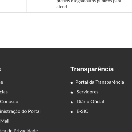
prédios e logradouros públicos para
atend...
s
Transparência
e
Portal da Transparência
cias
Servidores
 Conosco
Diário Oficial
nistração do Portal
E-SIC
Mail
ica de Privacidade